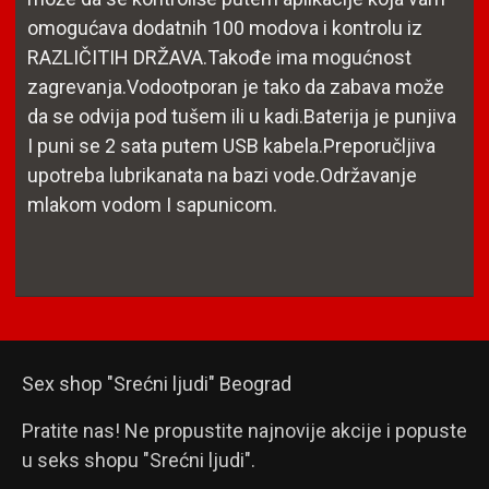
omogućava dodatnih 100 modova i kontrolu iz
RAZLIČITIH DRŽAVA.Takođe ima mogućnost
zagrevanja.Vodootporan je tako da zabava može
da se odvija pod tušem ili u kadi.Baterija je punjiva
I puni se 2 sata putem USB kabela.Preporučljiva
upotreba lubrikanata na bazi vode.Održavanje
mlakom vodom I sapunicom.
Sex shop "Srećni ljudi" Beograd
Pratite nas! Ne propustite najnovije akcije i popuste
u seks shopu "Srećni ljudi".