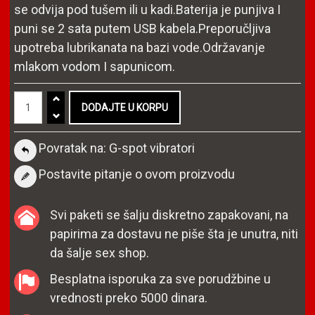
se odvija pod tušem ili u kadi.Baterija je punjiva I
puni se 2 sata putem USB kabela.Preporučljiva
upotreba lubrikanata na bazi vode.Održavanje
mlakom vodom I sapunicom.
Povratak na: G-spot vibratori
Postavite pitanje o ovom proizvodu
Svi paketi se šalju diskretno zapakovani, na
papirima za dostavu ne piše šta je unutra, niti
da šalje sex shop.
Besplatna isporuka za sve porudžbine u
vrednosti preko 5000 dinara.