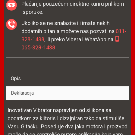
Plaćanje pouzećem direktno kuriru prilikom
isporuke.
Ukoliko se ne snalazite ili imate nekih
dodatnih pitanja možete nas pozvati na
011-
328-1438
, ili preko Vibera i WhatApp na
065-328-1438
Opis
Deklaracija
Inovativan Vibrator napravljen od silikona sa
dodatkom za klitoris I dizajniran tako da stimuliše
Vasu G tačku. Poseduje dva jaka motora I proizvod
može da se kontroliše putem aplikacije koja vam