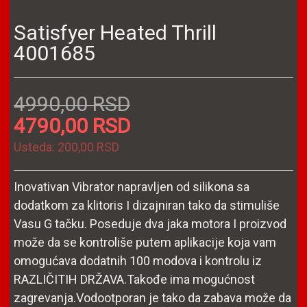
Satisfyer Heated Thrill
4001685
4990,00 RSD
4790,00 RSD
Usteda:
200,00 RSD
Inovativan Vibrator napravljen od silikona sa
dodatkom za klitoris I dizajniran tako da stimuliše
Vasu G tačku. Poseduje dva jaka motora I proizvod
može da se kontroliše putem aplikacije koja vam
omogućava dodatnih 100 modova i kontrolu iz
RAZLIČITIH DRŽAVA.Takođe ima mogućnost
zagrevanja.Vodootporan je tako da zabava može da