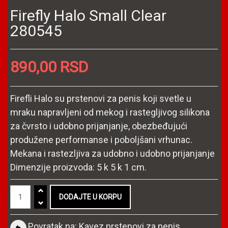
Firefly Halo Small Clear
280545
890,00 RSD
Firefli Halo su prstenovi za penis koji svetle u
mraku napravljeni od mekog i rastegljivog silikona
za čvrsto i udobno prijanjanje, obezbeđujući
produžene performanse i poboljšani vrhunac.
Mekana i rastezljiva za udobno i udobno prijanjanje
Dimenzije proizvoda: 5 k 5 k 1 cm.
Povratak na: Kavez prstenovi za penis