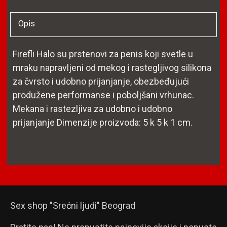
Opis
Firefli Halo su prstenovi za penis koji svetle u
mraku napravljeni od mekog i rastegljivog silikona
za čvrsto i udobno prijanjanje, obezbeđujući
produžene performanse i poboljšani vrhunac.
Mekana i rastezljiva za udobno i udobno
prijanjanje Dimenzije proizvoda: 5 k 5 k 1 cm.
Sex shop "Srećni ljudi" Beograd