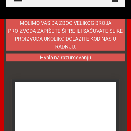
MOLIMO VAS DA ZBOG VELIKOG BROJA
PROIZVODA ZAPIŠETE ŠIFRE ILI SAČUVATE SLIKE
PROIZVODA UKOLIKO DOLAZITE KOD NAS U
RADNJU.
Hvala na razumevanju