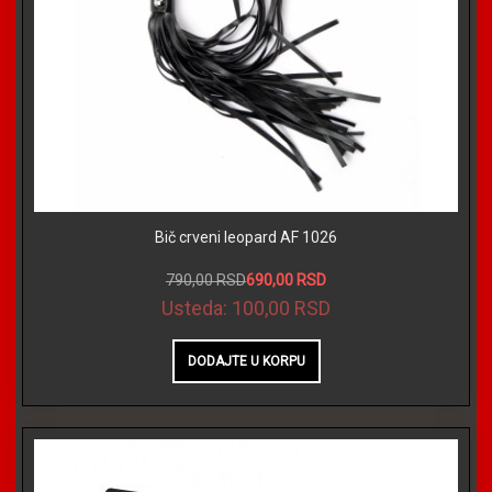
Bič crveni leopard AF 1026
790,00 RSD
690,00 RSD
Usteda:
100,00 RSD