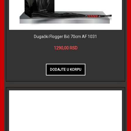
Dugački Flogger Bič 70cm AF 1031
1290,00 RSD