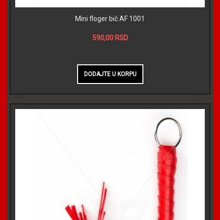
Mini floger bič AF 1001
590,00 RSD