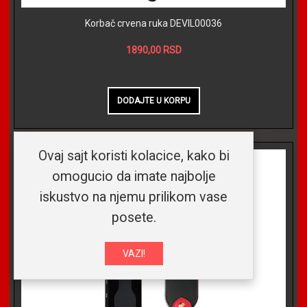
Korbač crvena ruka DEVIL00036
1890,00 RSD
Ovaj sajt koristi kolacice, kako bi
omogucio da imate najbolje
iskustvo na njemu prilikom vase
posete.
VAZI!