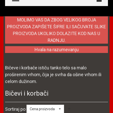
MOLIMO VAS DA ZBOG VELIKOG BROJA
PROIZVODA ZAPIŠETE ŠIFRE ILI SAČUVATE SLIKE
PROIZVODA UKOLIKO DOLAZITE KOD NAS U
RADNJU.
Hvala na razumevanju
Bičeve i korbače ističu tanko telo sa malo
proširenim vrhom, čija je svrha da ošine vrhom ili
celom dužinom.
Bičevi i korbači
Sortiraj po
Cena proizvoda