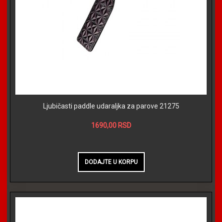
Ljubičasti paddle udaraljka za parove 21275
1690,00 RSD