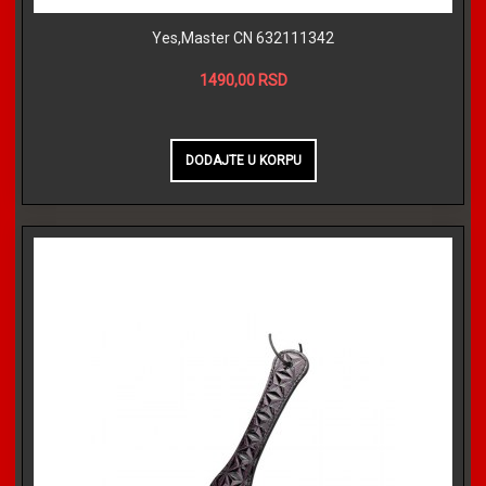
Yes,Master CN 632111342
1490,00 RSD