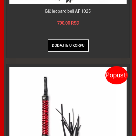
Bič leopard beli AF 1025
790,00 RSD
Popust!